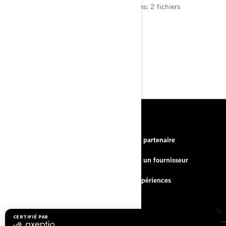
Nombre maximal de pièces jointes autorisées: 2 fichiers
Taille totale maximale du fichier: 4.3 Mo
SOUMETTRE
RESSOURCES
À propos de nous
Devenir partenaire
Nous contacter
Devenir un fournisseur
FAQ
BRP Expériences
Carrière