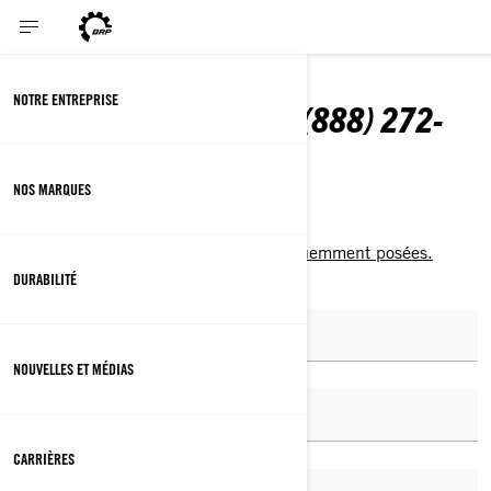
NOUS JOINDRE
NOTRE ENTREPRISE
APPELEZ-NOUS AU: 1 (888) 272-
9222
NOS MARQUES
Voici quelques
questions les plus fréquemment posées.
DURABILITÉ
NOUVELLES ET MÉDIAS
CARRIÈRES