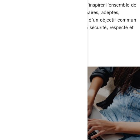
envers une mission capable d’unir et d’inspirer l’ensemble de
notre réseau — employés, concessionnaires, adeptes,
ambassadeurs et partenaires — autour d’un objectif commun
: bâtir un monde où chacun se sent en sécurité, respecté et
valorisé.
LE CHOIX DE NOTRE CAUSE
PARTENAIRES ET
RESSOURCES
VISITEZ LE RÉPERTOIRE