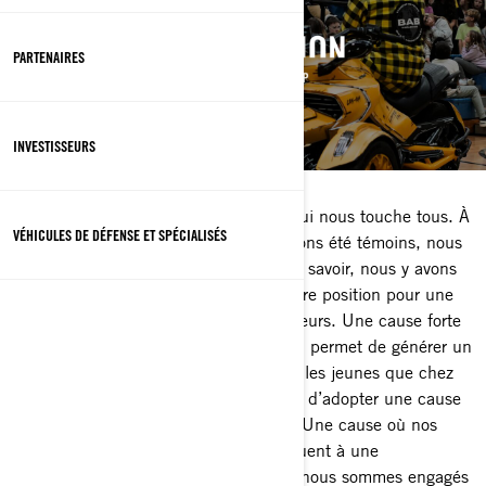
PARTENAIRES
INVESTISSEURS
L’intimidation est un enjeu universel qui nous touche tous. À
VÉHICULES DE DÉFENSE ET SPÉCIALISÉS
un moment ou à un autre, nous en avons été témoins, nous
l’avons subie ou, parfois même sans le savoir, nous y avons
contribué. Nous avons choisi de prendre position pour une
cause qui reflète notre ADN et nos valeurs. Une cause forte
qui résonne à l’échelle mondiale et qui permet de générer un
changement réel et durable, tant chez les jeunes que chez
les adultes. Il était essentiel pour nous d’adopter une cause
que nous pouvions pleinement porter. Une cause où nos
actions et nos investissements contribuent à une
transformation positive. Surtout, nous nous sommes engagés