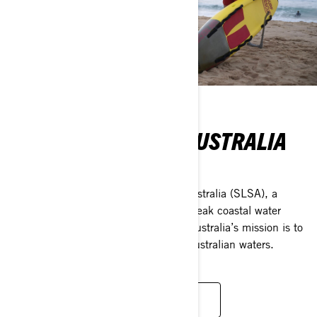
SURF LIFE SAVING AUSTRALIA
(SLSA)
BRP partners with Surf Life Saving Australia (SLSA), a
national not-for-profit and Australia’s peak coastal water
safety organisation. Surf Life Saving Australia’s mission is to
turn the tide on coastal drowning in Australian waters.
LEARN MORE