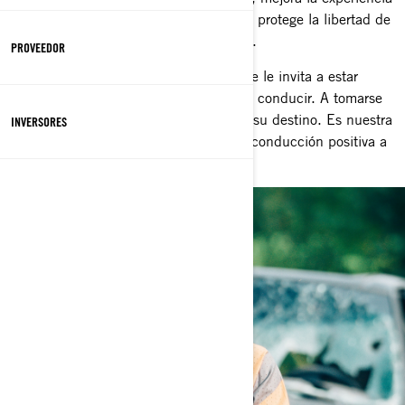
de conducción, refuerza la seguridad y protege la libertad de
conducir para las generaciones futuras.
PROVEEDOR
El programa de Conductor Responsable le invita a estar
plenamente consciente al momento de conducir. A tomarse
un momento para centrarse y recordar su destino. Es nuestra
INVERSORES
manera de ofrecer una experiencia de conducción positiva a
todos los conductores.