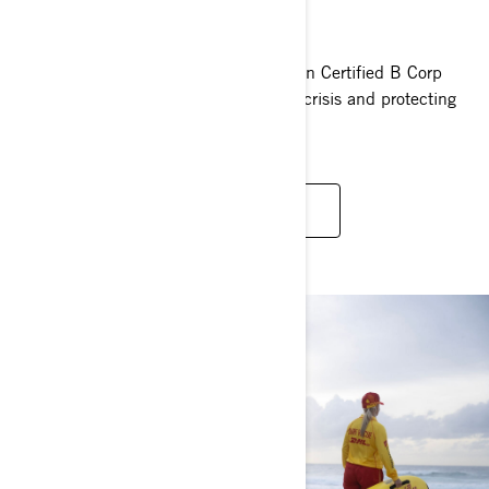
4OCEAN
BRP supports 4ocean, a purpose-driven Certified B Corp
dedicated to ending the ocean plastic crisis and protecting
our waterways for generations to come.
LEARN MORE