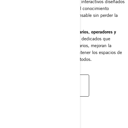
Capacitación para conductores:
cursos interactivos diseñados
para que cada conductor cuente con el conocimiento
necesario para ser un conductor responsable sin perder la
emoción de la experiencia.
Capacitación exclusiva para concesionarios, operadores y
distribuidores de BRP:
entrenamientos dedicados que
fortalecen su rol como líderes comunitarios, mejoran la
experiencia del cliente y ayudan a mantener los espacios de
conducción abiertos y accesibles para todos.
EXPLORE THE RESPONSIBLE
RIDER MASTERCLASSES
SOCIOS